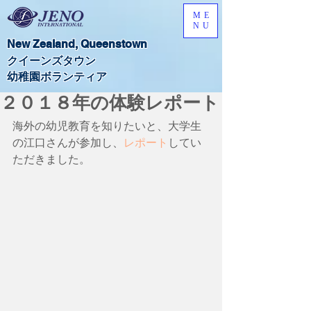
ME
NU
New Zealand,​ Queenstown
​クイーンズタウン
​幼稚園ボランティア
２０１８年の体験レポート
海外の幼児教育を知りたいと、大学生
の江口さんが参加し、
レポート
してい
ただきました。