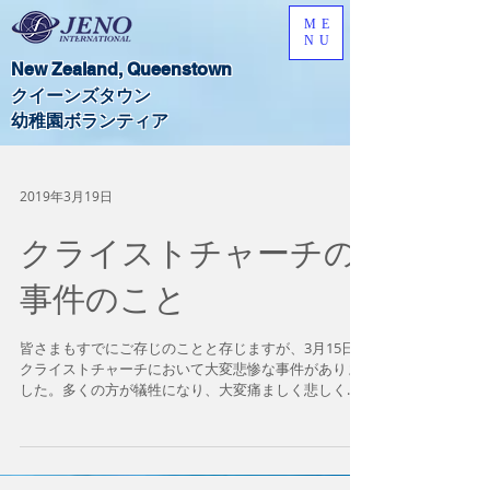
ME
NU
New Zealand,​ Queenstown
​クイーンズタウン
​幼稚園ボランティア
2019年3月19日
クライストチャーチの
事件のこと
皆さまもすでにご存じのことと存じますが、3月15日、
クライストチャーチにおいて大変悲惨な事件がありま
した。多くの方が犠牲になり、大変痛ましく悲しく思
います。 お亡くなりになった方々には謹んでご冥福を
お祈りします。 また犠牲になった方々のご家族・親族
の方には心よりお悔やみ申し...